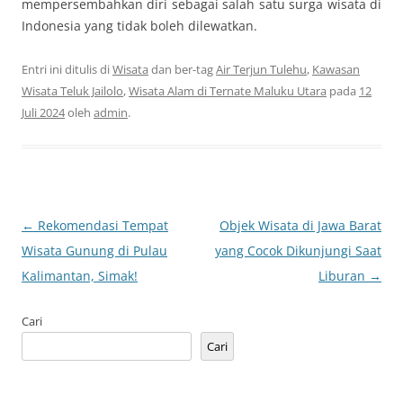
mempersembahkan diri sebagai salah satu surga wisata di
Indonesia yang tidak boleh dilewatkan.
Entri ini ditulis di
Wisata
dan ber-tag
Air Terjun Tulehu
,
Kawasan
Wisata Teluk Jailolo
,
Wisata Alam di Ternate Maluku Utara
pada
12
Juli 2024
oleh
admin
.
Navigasi
←
Rekomendasi Tempat
Objek Wisata di Jawa Barat
Tulisan
Wisata Gunung di Pulau
yang Cocok Dikunjungi Saat
Kalimantan, Simak!
Liburan
→
Cari
Cari