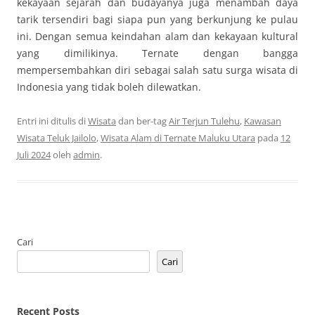
kekayaan sejarah dan budayanya juga menambah daya
tarik tersendiri bagi siapa pun yang berkunjung ke pulau
ini. Dengan semua keindahan alam dan kekayaan kultural
yang dimilikinya. Ternate dengan bangga
mempersembahkan diri sebagai salah satu surga wisata di
Indonesia yang tidak boleh dilewatkan.
Entri ini ditulis di
Wisata
dan ber-tag
Air Terjun Tulehu
,
Kawasan
Wisata Teluk Jailolo
,
Wisata Alam di Ternate Maluku Utara
pada
12
Juli 2024
oleh
admin
.
Cari
Cari
Recent Posts