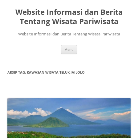
Website Informasi dan Berita
Tentang Wisata Pariwisata
Website Informasi dan Berita Tentang Wisata Pariwisata
Langsung
Menu
ke
isi
ARSIP TAG:
KAWASAN WISATA TELUK JAILOLO