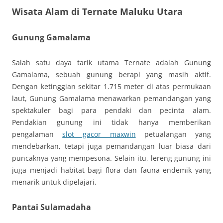
Wisata Alam di Ternate Maluku Utara
Gunung Gamalama
Salah satu daya tarik utama Ternate adalah Gunung
Gamalama, sebuah gunung berapi yang masih aktif.
Dengan ketinggian sekitar 1.715 meter di atas permukaan
laut, Gunung Gamalama menawarkan pemandangan yang
spektakuler bagi para pendaki dan pecinta alam.
Pendakian gunung ini tidak hanya memberikan
pengalaman
slot gacor maxwin
petualangan yang
mendebarkan, tetapi juga pemandangan luar biasa dari
puncaknya yang mempesona. Selain itu, lereng gunung ini
juga menjadi habitat bagi flora dan fauna endemik yang
menarik untuk dipelajari.
Pantai Sulamadaha