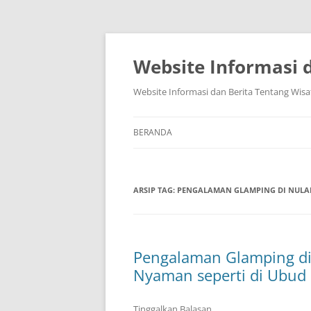
Website Informasi 
Website Informasi dan Berita Tentang Wisa
BERANDA
ARSIP TAG:
PENGALAMAN GLAMPING DI NULA
Pengalaman Glamping di
Nyaman seperti di Ubud
Tinggalkan Balasan