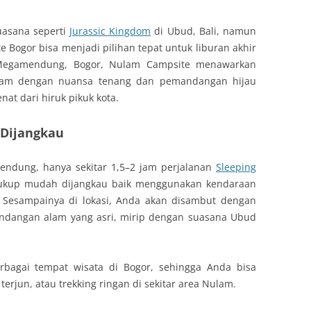
uasana seperti
Jurassic Kingdom
di Ubud, Bali, namun
e Bogor bisa menjadi pilihan tepat untuk liburan akhir
 Megamendung, Bogor, Nulam Campsite menawarkan
lam dengan nuansa tenang dan pemandangan hijau
at dari hiruk pikuk kota.
 Dijangkau
endung, hanya sekitar 1,5–2 jam perjalanan
Sleeping
 cukup mudah dijangkau baik menggunakan kendaraan
. Sesampainya di lokasi, Anda akan disambut dengan
ndangan alam yang asri, mirip dengan suasana Ubud
rbagai tempat wisata di Bogor, sehingga Anda bisa
terjun, atau trekking ringan di sekitar area Nulam.