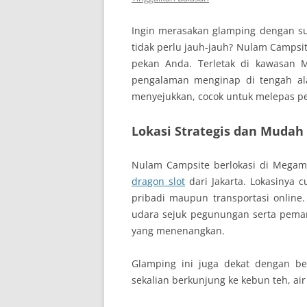
Ingin merasakan glamping dengan s
tidak perlu jauh-jauh? Nulam Campsit
pekan Anda. Terletak di kawasan
pengalaman menginap di tengah a
menyejukkan, cocok untuk melepas pen
Lokasi Strategis dan Mudah
Nulam Campsite berlokasi di Megam
dragon slot
dari Jakarta. Lokasinya
pribadi maupun transportasi online
udara sejuk pegunungan serta pema
yang menenangkan.
Glamping ini juga dekat dengan be
sekalian berkunjung ke kebun teh, air 