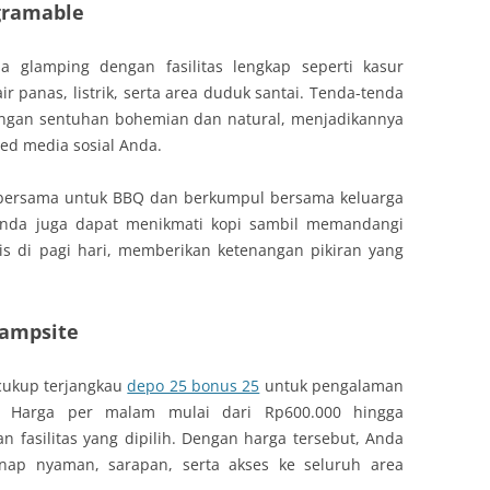
agramable
 glamping dengan fasilitas lengkap seperti kasur
panas, listrik, serta area duduk santai. Tenda-tenda
dengan sentuhan bohemian dan natural, menjadikannya
eed media sosial Anda.
un bersama untuk BBQ dan berkumpul bersama keluarga
Anda juga dapat menikmati kopi sambil memandangi
s di pagi hari, memberikan ketenangan pikiran yang
Campsite
cukup terjangkau
depo 25 bonus 25
untuk pengalaman
 Harga per malam mulai dari Rp600.000 hingga
n fasilitas yang dipilih. Dengan harga tersebut, Anda
nap nyaman, sarapan, serta akses ke seluruh area