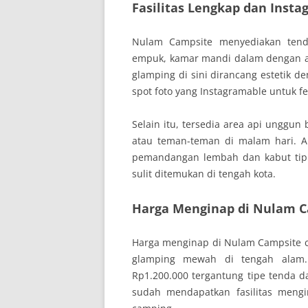
Fasilitas Lengkap dan Inst
Nulam Campsite menyediakan tenda
empuk, kamar mandi dalam dengan air 
glamping di sini dirancang estetik 
spot foto yang Instagramable untuk f
Selain itu, tersedia area api ungg
atau teman-teman di malam hari. 
pemandangan lembah dan kabut tipi
sulit ditemukan di tengah kota.
Harga Menginap di Nulam 
Harga menginap di Nulam Campsite 
glamping mewah di tengah alam.
Rp1.200.000 tergantung tipe tenda da
sudah mendapatkan fasilitas mengi