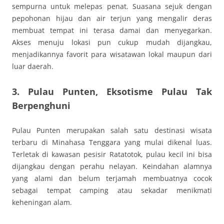
sempurna untuk melepas penat. Suasana sejuk dengan
pepohonan hijau dan air terjun yang mengalir deras
membuat tempat ini terasa damai dan menyegarkan.
Akses menuju lokasi pun cukup mudah dijangkau,
menjadikannya favorit para wisatawan lokal maupun dari
luar daerah.
3. Pulau Punten, Eksotisme Pulau Tak
Berpenghuni
Pulau Punten merupakan salah satu destinasi wisata
terbaru di Minahasa Tenggara yang mulai dikenal luas.
Terletak di kawasan pesisir Ratatotok, pulau kecil ini bisa
dijangkau dengan perahu nelayan. Keindahan alamnya
yang alami dan belum terjamah membuatnya cocok
sebagai tempat camping atau sekadar menikmati
keheningan alam.