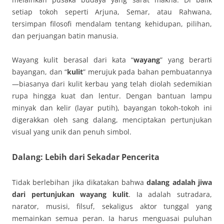
setiap tokoh seperti Arjuna, Semar, atau Rahwana,
tersimpan filosofi mendalam tentang kehidupan, pilihan,
dan perjuangan batin manusia.
Wayang kulit berasal dari kata “
wayang
” yang berarti
bayangan, dan “
kulit
” merujuk pada bahan pembuatannya
—biasanya dari kulit kerbau yang telah diolah sedemikian
rupa hingga kuat dan lentur. Dengan bantuan lampu
minyak dan kelir (layar putih), bayangan tokoh-tokoh ini
digerakkan oleh sang dalang, menciptakan pertunjukan
visual yang unik dan penuh simbol.
Dalang: Lebih dari Sekadar Pencerita
Tidak berlebihan jika dikatakan bahwa
dalang adalah jiwa
dari pertunjukan wayang kulit
. Ia adalah sutradara,
narator, musisi, filsuf, sekaligus aktor tunggal yang
memainkan semua peran. Ia harus menguasai puluhan