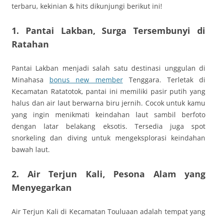
terbaru, kekinian & hits dikunjungi berikut ini!
1. Pantai Lakban, Surga Tersembunyi di
Ratahan
Pantai Lakban menjadi salah satu destinasi unggulan di
Minahasa
bonus new member
Tenggara. Terletak di
Kecamatan Ratatotok, pantai ini memiliki pasir putih yang
halus dan air laut berwarna biru jernih. Cocok untuk kamu
yang ingin menikmati keindahan laut sambil berfoto
dengan latar belakang eksotis. Tersedia juga spot
snorkeling dan diving untuk mengeksplorasi keindahan
bawah laut.
2. Air Terjun Kali, Pesona Alam yang
Menyegarkan
Air Terjun Kali di Kecamatan Touluaan adalah tempat yang