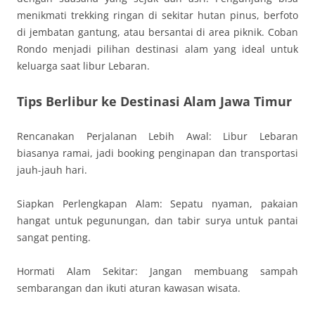
menikmati trekking ringan di sekitar hutan pinus, berfoto
di jembatan gantung, atau bersantai di area piknik. Coban
Rondo menjadi pilihan destinasi alam yang ideal untuk
keluarga saat libur Lebaran.
Tips Berlibur ke Destinasi Alam Jawa Timur
Rencanakan Perjalanan Lebih Awal: Libur Lebaran
biasanya ramai, jadi booking penginapan dan transportasi
jauh-jauh hari.
Siapkan Perlengkapan Alam: Sepatu nyaman, pakaian
hangat untuk pegunungan, dan tabir surya untuk pantai
sangat penting.
Hormati Alam Sekitar: Jangan membuang sampah
sembarangan dan ikuti aturan kawasan wisata.