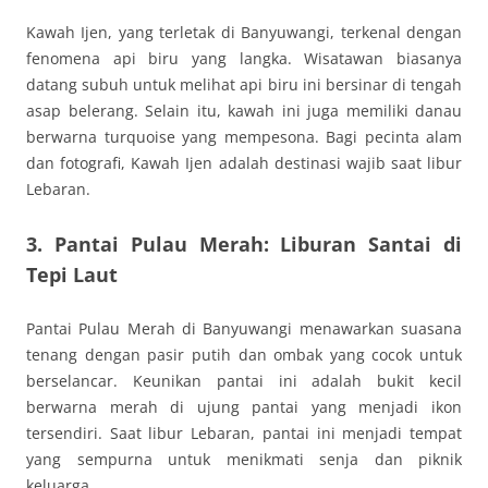
Kawah Ijen, yang terletak di Banyuwangi, terkenal dengan
fenomena api biru yang langka. Wisatawan biasanya
datang subuh untuk melihat api biru ini bersinar di tengah
asap belerang. Selain itu, kawah ini juga memiliki danau
berwarna turquoise yang mempesona. Bagi pecinta alam
dan fotografi, Kawah Ijen adalah destinasi wajib saat libur
Lebaran.
3. Pantai Pulau Merah: Liburan Santai di
Tepi Laut
Pantai Pulau Merah di Banyuwangi menawarkan suasana
tenang dengan pasir putih dan ombak yang cocok untuk
berselancar. Keunikan pantai ini adalah bukit kecil
berwarna merah di ujung pantai yang menjadi ikon
tersendiri. Saat libur Lebaran, pantai ini menjadi tempat
yang sempurna untuk menikmati senja dan piknik
keluarga.