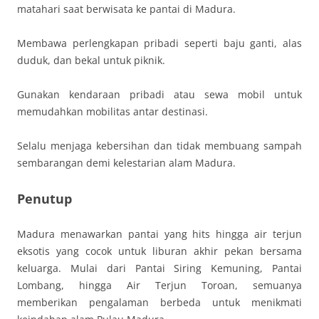
matahari saat berwisata ke pantai di Madura.
Membawa perlengkapan pribadi seperti baju ganti, alas
duduk, dan bekal untuk piknik.
Gunakan kendaraan pribadi atau sewa mobil untuk
memudahkan mobilitas antar destinasi.
Selalu menjaga kebersihan dan tidak membuang sampah
sembarangan demi kelestarian alam Madura.
Penutup
Madura menawarkan pantai yang hits hingga air terjun
eksotis yang cocok untuk liburan akhir pekan bersama
keluarga. Mulai dari Pantai Siring Kemuning, Pantai
Lombang, hingga Air Terjun Toroan, semuanya
memberikan pengalaman berbeda untuk menikmati