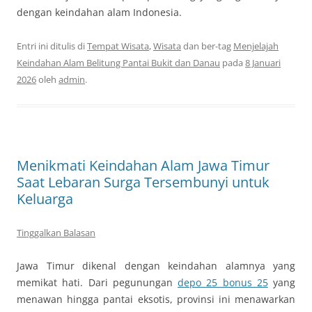
dengan keindahan alam Indonesia.
Entri ini ditulis di
Tempat Wisata
,
Wisata
dan ber-tag
Menjelajah
Keindahan Alam Belitung Pantai Bukit dan Danau
pada
8 Januari
2026
oleh
admin
.
Menikmati Keindahan Alam Jawa Timur
Saat Lebaran Surga Tersembunyi untuk
Keluarga
Tinggalkan Balasan
Jawa Timur dikenal dengan keindahan alamnya yang
memikat hati. Dari pegunungan
depo 25 bonus 25
yang
menawan hingga pantai eksotis, provinsi ini menawarkan