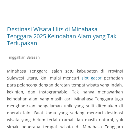
Destinasi Wisata Hits di Minahasa
Tenggara 2025 Keindahan Alam yang Tak
Terlupakan
Tinggalkan Balasan
Minahasa Tenggara, salah satu kabupaten di Provinsi
Sulawesi Utara, kini mulai mencuri
slot gacor
perhatian
para pelancong dengan deretan tempat wisata yang indah,
kekinian, dan Instagramable. Tak hanya menawarkan
keindahan alam yang masih asri, Minahasa Tenggara juga
menghadirkan pengalaman unik yang sulit ditemukan di
daerah lain. Buat kamu yang sedang mencari destinasi
wisata yang belum terlalu ramai dan masih natural, yuk
simak beberapa tempat wisata di Minahasa Tenggara