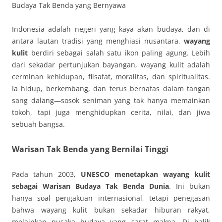
Budaya Tak Benda yang Bernyawa
Indonesia adalah negeri yang kaya akan budaya, dan di
antara lautan tradisi yang menghiasi nusantara,
wayang
kulit
berdiri sebagai salah satu ikon paling agung. Lebih
dari sekadar pertunjukan bayangan, wayang kulit adalah
cerminan kehidupan, filsafat, moralitas, dan spiritualitas.
Ia hidup, berkembang, dan terus bernafas dalam tangan
sang dalang—sosok seniman yang tak hanya memainkan
tokoh, tapi juga menghidupkan cerita, nilai, dan jiwa
sebuah bangsa.
Warisan Tak Benda yang Bernilai Tinggi
Pada tahun 2003,
UNESCO menetapkan wayang kulit
sebagai Warisan Budaya Tak Benda Dunia
. Ini bukan
hanya soal pengakuan internasional, tetapi penegasan
bahwa wayang kulit bukan sekadar hiburan rakyat,
melainkan pusaka budaya yang sarat makna. Di balik