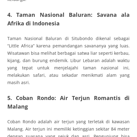
4. Taman Nasional Baluran: Savana ala
Afrika di Indonesia
Taman Nasional Baluran di Situbondo dikenal sebagai
“Little Africa” karena pemandangan savananya yang luas.
Wisatawan bisa melihat berbagai satwa liar seperti kerbau,
kijang, dan burung endemik. Libur Lebaran adalah waktu
yang tepat untuk menjelajahi taman nasional ini,
melakukan safari, atau sekadar menikmati alam yang
masih asri.
5. Coban Rondo: Air Terjun Romantis di
Malang
Coban Rondo adalah air terjun yang terletak di kawasan
Malang. Air terjun ini memiliki ketinggian sekitar 84 meter
dengan suasana yang sejuk dan asri. Pengunjung bisa