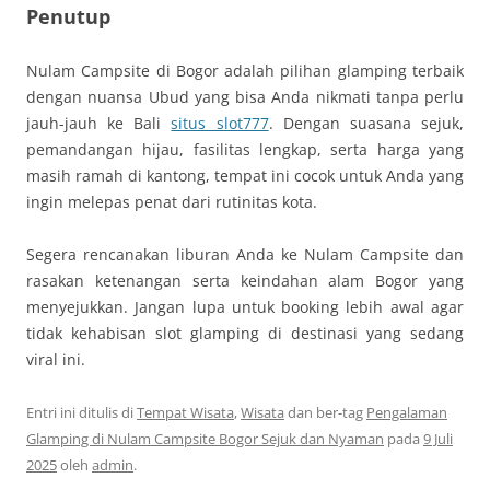
Penutup
Nulam Campsite di Bogor adalah pilihan glamping terbaik
dengan nuansa Ubud yang bisa Anda nikmati tanpa perlu
jauh-jauh ke Bali
situs slot777
. Dengan suasana sejuk,
pemandangan hijau, fasilitas lengkap, serta harga yang
masih ramah di kantong, tempat ini cocok untuk Anda yang
ingin melepas penat dari rutinitas kota.
Segera rencanakan liburan Anda ke Nulam Campsite dan
rasakan ketenangan serta keindahan alam Bogor yang
menyejukkan. Jangan lupa untuk booking lebih awal agar
tidak kehabisan slot glamping di destinasi yang sedang
viral ini.
Entri ini ditulis di
Tempat Wisata
,
Wisata
dan ber-tag
Pengalaman
Glamping di Nulam Campsite Bogor Sejuk dan Nyaman
pada
9 Juli
2025
oleh
admin
.