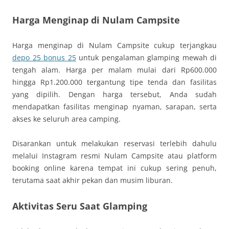
Harga Menginap di Nulam Campsite
Harga menginap di Nulam Campsite cukup terjangkau
depo 25 bonus 25
untuk pengalaman glamping mewah di
tengah alam. Harga per malam mulai dari Rp600.000
hingga Rp1.200.000 tergantung tipe tenda dan fasilitas
yang dipilih. Dengan harga tersebut, Anda sudah
mendapatkan fasilitas menginap nyaman, sarapan, serta
akses ke seluruh area camping.
Disarankan untuk melakukan reservasi terlebih dahulu
melalui Instagram resmi Nulam Campsite atau platform
booking online karena tempat ini cukup sering penuh,
terutama saat akhir pekan dan musim liburan.
Aktivitas Seru Saat Glamping