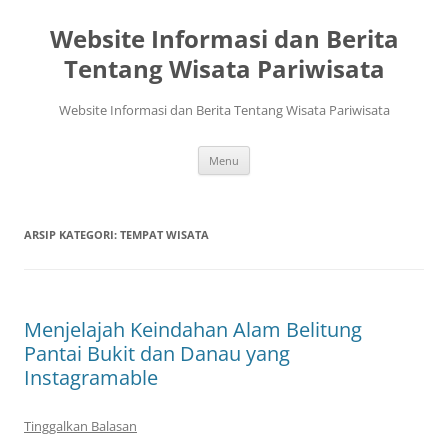
Website Informasi dan Berita
Tentang Wisata Pariwisata
Website Informasi dan Berita Tentang Wisata Pariwisata
Langsung
Menu
ke
isi
ARSIP KATEGORI:
TEMPAT WISATA
Menjelajah Keindahan Alam Belitung
Pantai Bukit dan Danau yang
Instagramable
Tinggalkan Balasan