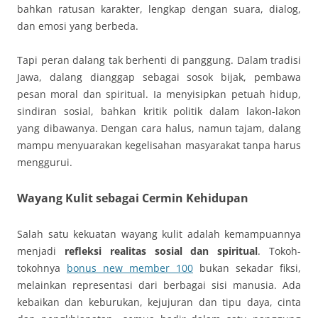
bahkan ratusan karakter, lengkap dengan suara, dialog,
dan emosi yang berbeda.
Tapi peran dalang tak berhenti di panggung. Dalam tradisi
Jawa, dalang dianggap sebagai sosok bijak, pembawa
pesan moral dan spiritual. Ia menyisipkan petuah hidup,
sindiran sosial, bahkan kritik politik dalam lakon-lakon
yang dibawanya. Dengan cara halus, namun tajam, dalang
mampu menyuarakan kegelisahan masyarakat tanpa harus
menggurui.
Wayang Kulit sebagai Cermin Kehidupan
Salah satu kekuatan wayang kulit adalah kemampuannya
menjadi
refleksi realitas sosial dan spiritual
. Tokoh-
tokohnya
bonus new member 100
bukan sekadar fiksi,
melainkan representasi dari berbagai sisi manusia. Ada
kebaikan dan keburukan, kejujuran dan tipu daya, cinta