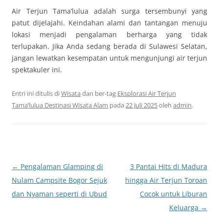
Air Terjun Tama’lulua adalah surga tersembunyi yang
patut dijelajahi. Keindahan alami dan tantangan menuju
lokasi menjadi pengalaman berharga yang tidak
terlupakan. Jika Anda sedang berada di Sulawesi Selatan,
jangan lewatkan kesempatan untuk mengunjungi air terjun
spektakuler ini.
Entri ini ditulis di
Wisata
dan ber-tag
Eksplorasi Air Terjun
Tama’lulua Destinasi Wisata Alam
pada
22 Juli 2025
oleh
admin
.
Navigasi
←
Pengalaman Glamping di
3 Pantai Hits di Madura
Tulisan
Nulam Campsite Bogor Sejuk
hingga Air Terjun Toroan
dan Nyaman seperti di Ubud
Cocok untuk Liburan
Keluarga
→