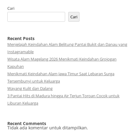
Cari
Cari
Recent Posts
Menjelajah Keindahan Alam Belitung Pantai Bukit dan Danau yang
Instagramable
Wisata Alam Magelang 2026 Menikmati Keindahan Grojogan
Kapuhan
Menikmati Keindahan Alam Jawa Timur Saat Lebaran Surga
Tersembunyi untuk Keluarga
Wayang Kulit dan Dalang
3 Pantai Hits di Madura hingga Air Terjun Toroan Cocok untuk
Liburan Keluarga
Recent Comments
Tidak ada komentar untuk ditampilkan.