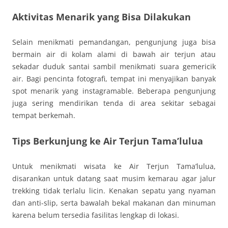
Aktivitas Menarik yang Bisa Dilakukan
Selain menikmati pemandangan, pengunjung juga bisa
bermain air di kolam alami di bawah air terjun atau
sekadar duduk santai sambil menikmati suara gemericik
air. Bagi pencinta fotografi, tempat ini menyajikan banyak
spot menarik yang instagramable. Beberapa pengunjung
juga sering mendirikan tenda di area sekitar sebagai
tempat berkemah.
Tips Berkunjung ke Air Terjun Tama’lulua
Untuk menikmati wisata ke Air Terjun Tama’lulua,
disarankan untuk datang saat musim kemarau agar jalur
trekking tidak terlalu licin. Kenakan sepatu yang nyaman
dan anti-slip, serta bawalah bekal makanan dan minuman
karena belum tersedia fasilitas lengkap di lokasi.