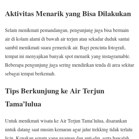
Aktivitas Menarik yang Bisa Dilakukan
Selain menikmati pemandangan, pengunjung juga bisa bermain
air di kolam alami di bawah air terjun atau sekadar duduk santai
sambil menikmati suara gemericik air. Bagi pencinta fotografi,
tempat ini menyajikan banyak spot menarik yang instagramable.
Beberapa pengunjung juga sering mendirikan tenda di area sekitar
sebagai tempat berkemah.
Tips Berkunjung ke Air Terjun
Tama’lulua
Untuk menikmati wisata ke Air Terjun Tama’lulua, disarankan
untuk datang saat musim kemarau agar jalur trekking tidak terlalu
licin. Kenakan sepatu yang nyaman dan anti-slip, serta bawalah