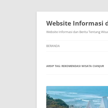
Website Informasi 
Website Informasi dan Berita Tentang Wisa
BERANDA
ARSIP TAG:
REKOMENDASI WISATA CIANJUR