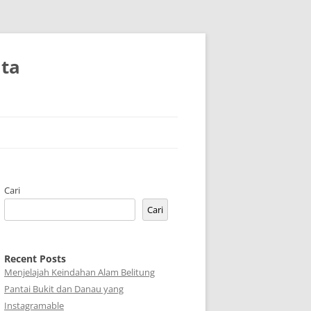
ata
Cari
Cari
Recent Posts
Menjelajah Keindahan Alam Belitung
Pantai Bukit dan Danau yang
Instagramable