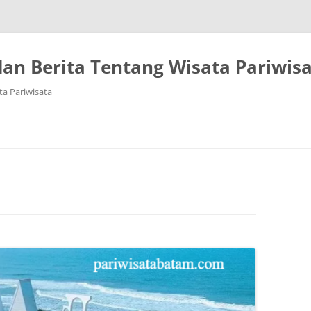
dan Berita Tentang Wisata Pariwis
ta Pariwisata
Langsung
ke
isi