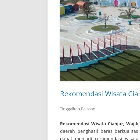
Rekomendasi Wisata Cianj
Tinggalkan Balasan
Rekomendasi Wisata Cianjur, Wajib 
daerah penghasil beras berkualitas
dapat menjadi rekomendasi wisata 