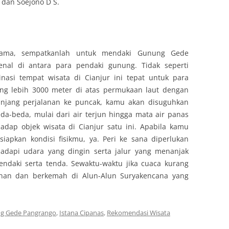
 dan Soejono D S.
 lama, sempatkanlah untuk mendaki Gunung Gede
nal di antara para pendaki gunung. Tidak seperti
inasi tempat wisata di Cianjur ini tepat untuk para
ang lebih 3000 meter di atas permukaan laut dengan
panjang perjalanan ke puncak, kamu akan disuguhkan
a-beda, mulai dari air terjun hingga mata air panas
p objek wisata di Cianjur satu ini. Apabila kamu
apkan kondisi fisikmu, ya. Peri ke sana diperlukan
hadapi udara yang dingin serta jalur yang menanjak
endaki serta tenda. Sewaktu-waktu jika cuaca kurang
nan dan berkemah di Alun-Alun Suryakencana yang
g Gede Pangrango
,
Istana Cipanas
,
Rekomendasi Wisata