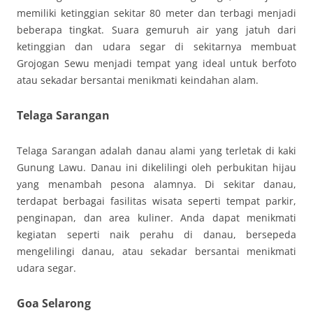
memiliki ketinggian sekitar 80 meter dan terbagi menjadi
beberapa tingkat. Suara gemuruh air yang jatuh dari
ketinggian dan udara segar di sekitarnya membuat
Grojogan Sewu menjadi tempat yang ideal untuk berfoto
atau sekadar bersantai menikmati keindahan alam.
Telaga Sarangan
Telaga Sarangan adalah danau alami yang terletak di kaki
Gunung Lawu. Danau ini dikelilingi oleh perbukitan hijau
yang menambah pesona alamnya. Di sekitar danau,
terdapat berbagai fasilitas wisata seperti tempat parkir,
penginapan, dan area kuliner. Anda dapat menikmati
kegiatan seperti naik perahu di danau, bersepeda
mengelilingi danau, atau sekadar bersantai menikmati
udara segar.
Goa Selarong