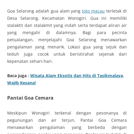
Goa Selarong adalah gua alam yang
toto macau
terletak di
Desa Selarong, Kecamatan Wonogiri. Gua ini memiliki
stalaktit dan stalakmit yang indah serta terdapat aliran air
yang mengalir di dalamnya. Bagi para pecinta
petualangan, menjelajahi Goa Selarong menawarkan
pengalaman yang menarik. Lokasi gua yang sejuk dan
teduh juga cocok untuk beristirahat sejenak dari
kepenatan sehari-hari.
Baca juga :
Wisata Alam Eksotis dan Hits di Tasikmalaya,
Wajib Kesana!
Pantai Goa Cemara
Meskipun Wonogiri terkenal dengan pesonanya di
pegunungan dan air terjun, Pantai Goa Cemara
menawarkan pengalaman yang berbeda dengan