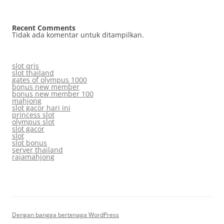
Recent Comments
Tidak ada komentar untuk ditampilkan.
slot qris
slot thailand
gates of olympus 1000
bonus new member
bonus new member 100
mahjong
slot gacor hari ini
princess slot
olympus slot
slot gacor
slot
slot bonus
server thailand
rajamahjong
Dengan bangga bertenaga WordPress