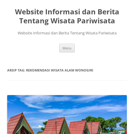
Website Informasi dan Berita
Tentang Wisata Pariwisata
Website Informasi dan Berita Tentang Wisata Pariwisata
Langsung
Menu
ke
isi
ARSIP TAG:
REKOMENDASI WISATA ALAM WONOGIRI