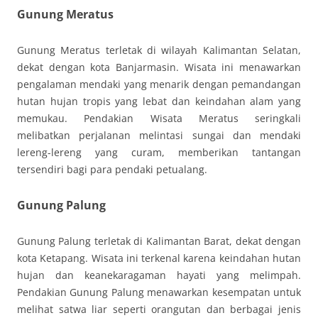
Gunung Meratus
Gunung Meratus terletak di wilayah Kalimantan Selatan,
dekat dengan kota Banjarmasin. Wisata ini menawarkan
pengalaman mendaki yang menarik dengan pemandangan
hutan hujan tropis yang lebat dan keindahan alam yang
memukau. Pendakian Wisata Meratus seringkali
melibatkan perjalanan melintasi sungai dan mendaki
lereng-lereng yang curam, memberikan tantangan
tersendiri bagi para pendaki petualang.
Gunung Palung
Gunung Palung terletak di Kalimantan Barat, dekat dengan
kota Ketapang. Wisata ini terkenal karena keindahan hutan
hujan dan keanekaragaman hayati yang melimpah.
Pendakian Gunung Palung menawarkan kesempatan untuk
melihat satwa liar seperti orangutan dan berbagai jenis