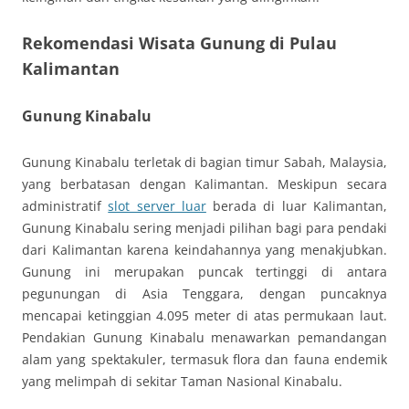
Rekomendasi Wisata Gunung di Pulau
Kalimantan
Gunung Kinabalu
Gunung Kinabalu terletak di bagian timur Sabah, Malaysia,
yang berbatasan dengan Kalimantan. Meskipun secara
administratif
slot server luar
berada di luar Kalimantan,
Gunung Kinabalu sering menjadi pilihan bagi para pendaki
dari Kalimantan karena keindahannya yang menakjubkan.
Gunung ini merupakan puncak tertinggi di antara
pegunungan di Asia Tenggara, dengan puncaknya
mencapai ketinggian 4.095 meter di atas permukaan laut.
Pendakian Gunung Kinabalu menawarkan pemandangan
alam yang spektakuler, termasuk flora dan fauna endemik
yang melimpah di sekitar Taman Nasional Kinabalu.