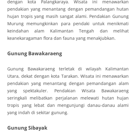
dengan kota Palangkaraya. Wisata ini menawarkan
pendakian yang menantang dengan pemandangan hutan
hujan tropis yang masih sangat alami. Pendakian Gunung
Murung memungkinkan para pendaki untuk menikmati
keindahan alam Kalimantan Tengah dan melihat
keanekaragaman flora dan fauna yang menakjubkan.
Gunung Bawakaraeng
Gunung Bawakaraeng terletak di wilayah Kalimantan
Utara, dekat dengan kota Tarakan. Wisata ini menawarkan
pendakian yang menantang dengan pemandangan alam
yang spektakuler. Pendakian Wisata Bawakaraeng
seringkali melibatkan perjalanan melewati hutan hujan
tropis yang lebat dan mengunjungi danau-danau alami
yang indah di sekitar gunung.
Gunung Sibayak