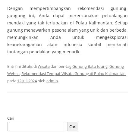
Dengan mempertimbangkan rekomendasi gunung-
gungung ini, Anda dapat merencanakan petualangan
mendaki yang tak terlupakan di Pulau Kalimantan. Setiap
gunung menawarkan pesona alam yang unik dan berbeda,
memungkinkan Anda untuk mengeksplorasi
keanekaragaman alam Indonesia sambil menikmati
tantangan pendakian yang menarik.
Entri ini ditulis di
Wisata
dan ber-tag
Gunung Batu Idung
,
Gunung
Wehea
,
Rekomendasi Tempat Wisata Gunung di Pulau Kalimantan
pada
12 Juli 2024
oleh
admin
.
Cari
Cari