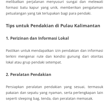
melibatkan perjalanan menyusuri sungai dan melewati
formasi batu kapur yang unik, memberikan pengalaman
petualangan yang tak terlupakan bagi para pendaki.
Tips untuk Pendakian di Pulau Kalimantan
1. Perizinan dan Informasi Lokal
Pastikan untuk mendapatkan izin pendakian dan informasi
terkini mengenai rute dan kondisi gunung dari otoritas
lokal atau grup pendaki setempat.
2. Peralatan Pendakian
Persiapkan peralatan pendakian yang sesuai, termasuk
pakaian dan sepatu yang nyaman, serta perlengkapan lain
seperti sleeping bag, tenda, dan peralatan memasak.