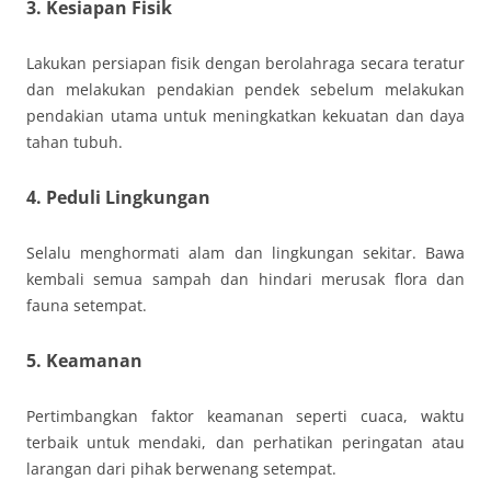
3. Kesiapan Fisik
Lakukan persiapan fisik dengan berolahraga secara teratur
dan melakukan pendakian pendek sebelum melakukan
pendakian utama untuk meningkatkan kekuatan dan daya
tahan tubuh.
4. Peduli Lingkungan
Selalu menghormati alam dan lingkungan sekitar. Bawa
kembali semua sampah dan hindari merusak flora dan
fauna setempat.
5. Keamanan
Pertimbangkan faktor keamanan seperti cuaca, waktu
terbaik untuk mendaki, dan perhatikan peringatan atau
larangan dari pihak berwenang setempat.