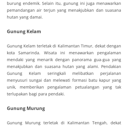
burung endemik. Selain itu, gunung ini juga menawarkan
pemandangan air terjun yang menakjubkan dan suasana
hutan yang damai.
Gunung Kelam
Gunung Kelam terletak di Kalimantan Timur, dekat dengan
kota Samarinda. Wisata ini menawarkan pengalaman
mendaki yang menarik dengan panorama gua-gua yang
menakjubkan dan suasana hutan yang alami. Pendakian
Gunung Kelam seringkali melibatkan perjalanan
menyusuri sungai dan melewati formasi batu kapur yang
unik, memberikan pengalaman petualangan yang tak
terlupakan bagi para pendaki.
Gunung Murung
Gunung Murung terletak di Kalimantan Tengah, dekat