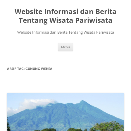
Website Informasi dan Berita
Tentang Wisata Pariwisata
Website Informasi dan Berita Tentang Wisata Pariwisata
Langsung
Menu
ke
isi
ARSIP TAG:
GUNUNG WEHEA