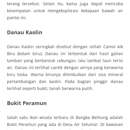
terang tersebut. Selain itu, kamu juga dapat mencoba
kesempatan untuk mengeksplorasi kekayaan bawah air
pantai ini.
Danau Kaolin
Danau Kaolin seringkali disebut dengan istilah Camoi Aik
Biru (kolam biru). Danau ini terbentuk dari hasil galian
tamban yang berbentuk cekungan, lalu lambat laun terisi
air. Danau ini terlihat cantik dengan airnya yang berwarna
biru toska. Warna birunya ditimbulkan dari sisa mineral
pertambangan dan kaolin. Pada bagian pinggir danau
terlihat seperti bukit, tanah berwarna putih.
Bukit Peramun
Salah satu ikon wisata terbaru di Bangka Belitung adalah
Bukit Peramun yang ada di Desa Air Selumar. Di kawasan