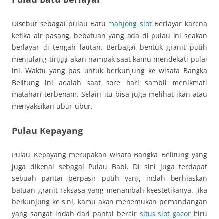
Disebut sebagai pulau Batu
mahjong slot
Berlayar karena
ketika air pasang, bebatuan yang ada di pulau ini seakan
berlayar di tengah lautan. Berbagai bentuk granit putih
menjulang tinggi akan nampak saat kamu mendekati pulai
ini. Waktu yang pas untuk berkunjung ke wisata Bangka
Belitung ini adalah saat sore hari sambil menikmati
matahari terbenam. Selain itu bisa juga melihat ikan atau
menyaksikan ubur-ubur.
Pulau Kepayang
Pulau Kepayang merupakan wisata Bangka Belitung yang
juga dikenal sebagai Pulau Babi. Di sini juga terdapat
sebuah pantai berpasir putih yang indah berhiaskan
batuan granit raksasa yang menambah keestetikanya. Jika
berkunjung ke sini, kamu akan menemukan pemandangan
yang sangat indah dari pantai berair
situs slot gacor
biru