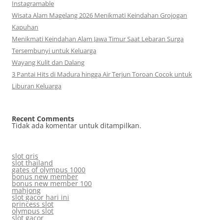
Instagramable
Wisata Alam Magelang 2026 Menikmati Keindahan Grojogan
Kapuhan
Menikmati Keindahan Alam Jawa Timur Saat Lebaran Surga
Tersembunyi untuk Keluarga
Wayang Kulit dan Dalang
3 Pantai Hits di Madura hingga Air Terjun Toroan Cocok untuk
Liburan Keluarga
Recent Comments
Tidak ada komentar untuk ditampilkan.
slot qris
slot thailand
gates of olympus 1000
bonus new member
bonus new member 100
mahjong
slot gacor hari ini
princess slot
olympus slot
slot gacor