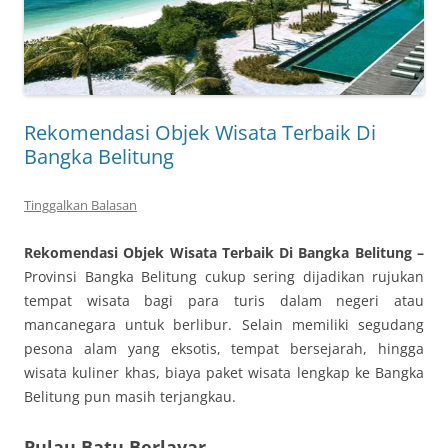
Rekomendasi Objek Wisata Terbaik Di
Bangka Belitung
Tinggalkan Balasan
Rekomendasi Objek Wisata Terbaik Di Bangka Belitung –
Provinsi Bangka Belitung cukup sering dijadikan rujukan
tempat wisata bagi para turis dalam negeri atau
mancanegara untuk berlibur. Selain memiliki segudang
pesona alam yang eksotis, tempat bersejarah, hingga
wisata kuliner khas, biaya paket wisata lengkap ke Bangka
Belitung pun masih terjangkau.
Pulau Batu Berlayar